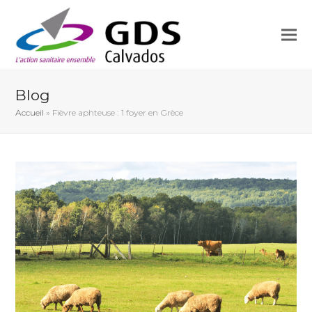
Blog
Accueil
»
Fièvre aphteuse : 1 foyer en Grèce