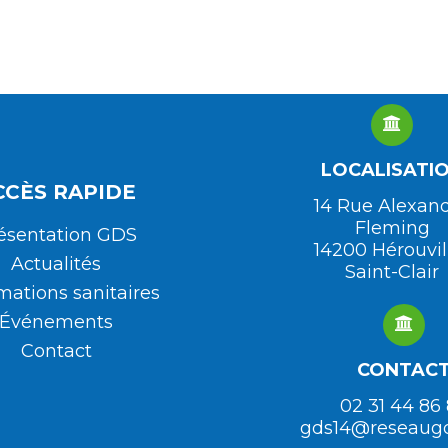
LOCALISATI
CCÈS RAPIDE
14 Rue Alexan
Fleming
ésentation GDS
14200 Hérouvil
Actualités
Saint-Clair
mations sanitaires
Événements
Contact
CONTAC
02 31 44 86
gds14@reseaug