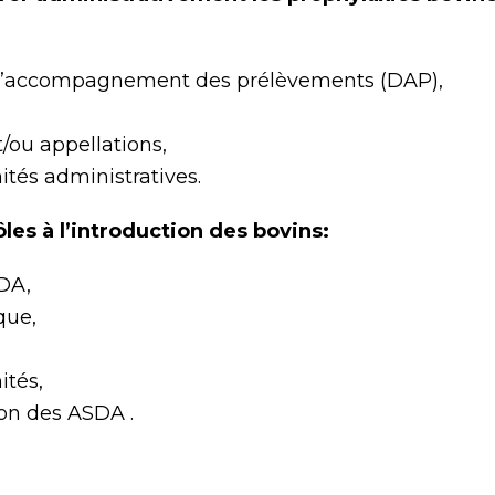
d’accompagnement des prélèvements (DAP),
t/ou appellations,
tés administratives.
ôles à l’introduction des bovins:
SDA,
que,
ités,
ion des ASDA .