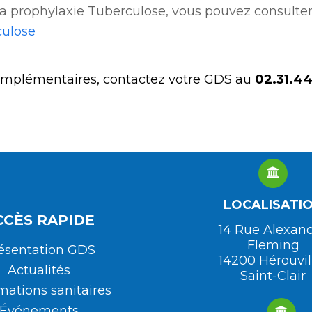
la prophylaxie Tuberculose, vous pouvez consulter
culose
omplémentaires, contactez votre GDS au
02.31.44
LOCALISATI
CCÈS RAPIDE
14 Rue Alexan
Fleming
ésentation GDS
14200 Hérouvil
Actualités
Saint-Clair
mations sanitaires
Événements