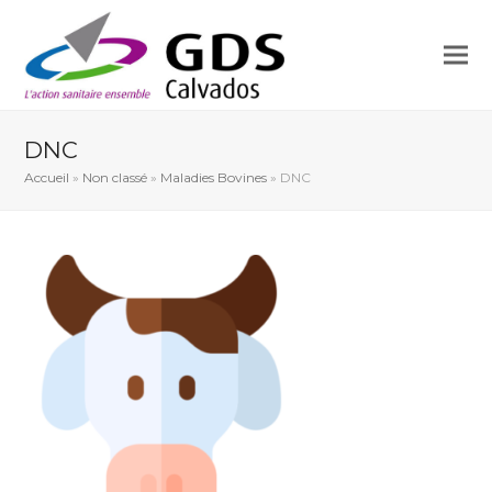
DNC
Accueil
»
Non classé
»
Maladies Bovines
»
DNC