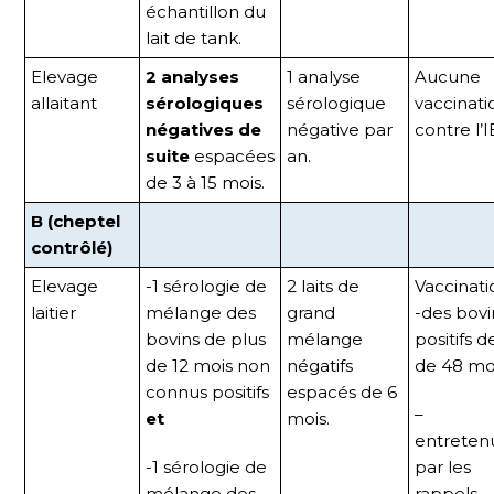
échantillon du
lait de tank.
Elevage
2 analyses
1 analyse
Aucune
allaitant
sérologiques
sérologique
vaccinati
négatives de
négative par
contre l’I
suite
espacées
an.
de 3 à 15 mois.
B (cheptel
contrôlé)
Elevage
-1 sérologie de
2 laits de
Vaccinati
laitier
mélange des
grand
-des bovi
bovins de plus
mélange
positifs d
de 12 mois non
négatifs
de 48 moi
connus positifs
espacés de 6
–
et
mois.
entreten
-1 sérologie de
par les
mélange des
rappels