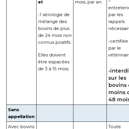
–
et
mois, par an.
entreten
-1 sérologie de
par les
mélange des
rappels
bovins de plus
nécessair
de 24 mois non
-certifiée
connus positifs.
par le
Elles doivent
vétérinair
être espacées
de 3 à 15 mois.
-interd
sur les
bovins
moins 
48 moi
Sans
appellation
Avec bovins
Toute