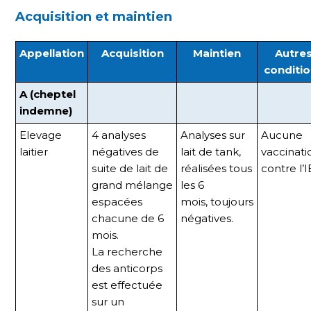
Acquisition et maintien
Appellation
Acquisition
Maintien
Autre
conditi
A (cheptel
indemne)
Elevage
4 analyses
Analyses sur
Aucune
laitier
négatives de
lait de tank,
vaccinati
suite de lait de
réalisées tous
contre l’I
grand mélange
les 6
espacées
mois, toujours
chacune de 6
négatives.
mois.
La recherche
des anticorps
est effectuée
sur un