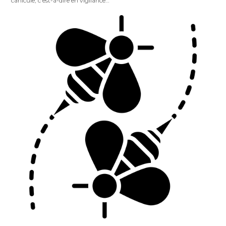
canicule, c’est-à-dire en vigilance…