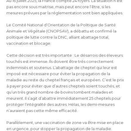
Au 16 juillet 2025, la France compte 24 foyers. La situation n’est
pas encore sous maitrise, mais peut encore l’être, si les
mesures prévues par la réglementation sont bien appliquées.
Le Comité National d’Orientation de la Politique de Santé
Animale et Végétale (CNOPSAV), a débattu et confirmé la
politique de lutte contre la DNC, alliant abattage total,
vaccination et blocage.
Cette décision est très importante : Le désarrois des éleveurs
touchés est immense. Ils doivent être très correctement
indemnisés et soutenus. L’abattage de cheptel qui leur est
imposé est nécessaire pour éviter la propagation de la
maladie au reste du cheptel français et européen. C’est le prix
à payer pour éviter que d’autres cheptels soient touchés, et
qu’un très grand nombre de bovins tombent malades et
meurent. Il s’agit d’abattre immédiatement 25 cheptels pour
protéger l’intégralité des autres. Hélas, les demi-mesures
n’auraient pas cette même efficacité.
Parallèlement, une vaccination de zone va être mise en place
en urgence, pour stopper la propagation de la maladie.